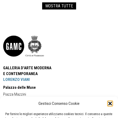
MOSTRA TUTTE
GALLERIA D'ARTE MODERNA
E CONTEMPORANEA
LORENZO VIANI
Palazzo delle Muse
Piazza Mazzini
55049 - Viareggio
Gestisci Consenso Cookie
Tel:
+39 0584 581118
Cell:
+39 338 5714978
(orario apertura Galleria)
Tel:
+39 0584 944580
(orario 09.00/13.00)
Per fornire le migliori esperienze utilizziamo cookies tecnici. Il consenso a queste
Email:
gamc@comune.viareggio.lu.it