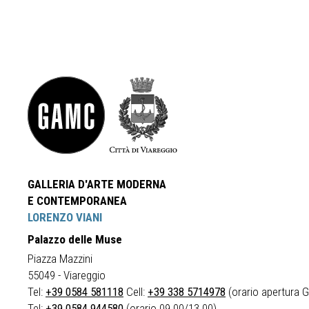
GALLERIA D'ARTE MODERNA
E CONTEMPORANEA
LORENZO VIANI
Palazzo delle Muse
Piazza Mazzini
55049 - Viareggio
Tel:
+39 0584 581118
Cell:
+39 338 5714978
(orario apertura Ga
Tel:
+39 0584 944580
(orario 09.00/13.00)