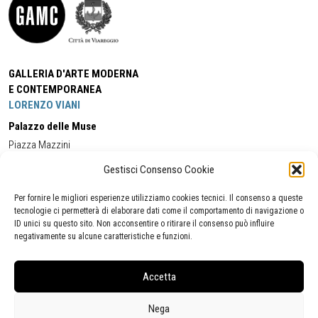
GALLERIA D'ARTE MODERNA
E CONTEMPORANEA
LORENZO VIANI
Palazzo delle Muse
Piazza Mazzini
55049 - Viareggio
Gestisci Consenso Cookie
Tel:
+39 0584 581118
Cell:
+39 338 5714978
(orario apertura Galleria)
Tel:
+39 0584 944580
(orario 09.00/13.00)
Per fornire le migliori esperienze utilizziamo cookies tecnici. Il consenso a queste
Email:
gamc@comune.viareggio.lu.it
tecnologie ci permetterà di elaborare dati come il comportamento di navigazione o
ID unici su questo sito. Non acconsentire o ritirare il consenso può influire
negativamente su alcune caratteristiche e funzioni.
Dichiarazione di accessibilità
Segnalazione di inaccessibilità
Accetta
Politica della privacy
Statistiche
Nega