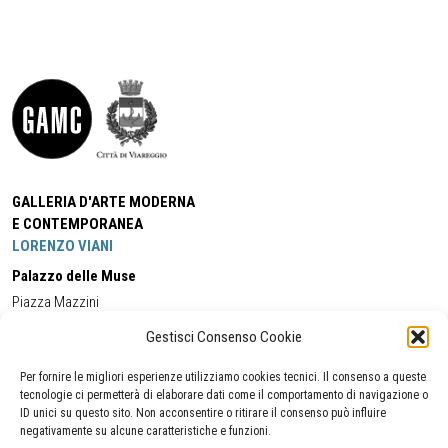
GALLERIA D'ARTE MODERNA
E CONTEMPORANEA
LORENZO VIANI
Palazzo delle Muse
Piazza Mazzini
55049 - Viareggio
Gestisci Consenso Cookie
Tel:
+39 0584 581118
Cell:
+39 338 5714978
(orario apertura Galleria)
Tel:
+39 0584 944580
(orario 09.00/13.00)
Per fornire le migliori esperienze utilizziamo cookies tecnici. Il consenso a queste
Email:
gamc@comune.viareggio.lu.it
tecnologie ci permetterà di elaborare dati come il comportamento di navigazione o
ID unici su questo sito. Non acconsentire o ritirare il consenso può influire
negativamente su alcune caratteristiche e funzioni.