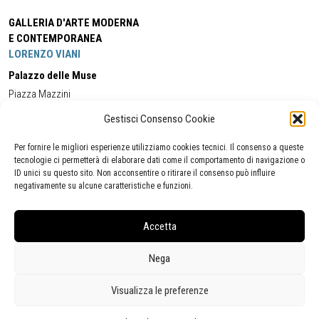
GALLERIA D'ARTE MODERNA
E CONTEMPORANEA
LORENZO VIANI
Palazzo delle Muse
Piazza Mazzini
55049 - Viareggio
Gestisci Consenso Cookie
Tel:
+39 0584 581118
Cell:
+39 338 5714978
(orario apertura Galleria)
Tel:
+39 0584 944580
(orario 09.00/13.00)
Per fornire le migliori esperienze utilizziamo cookies tecnici. Il consenso a queste
Email:
gamc@comune.viareggio.lu.it
tecnologie ci permetterà di elaborare dati come il comportamento di navigazione o
ID unici su questo sito. Non acconsentire o ritirare il consenso può influire
negativamente su alcune caratteristiche e funzioni.
Dichiarazione di accessibilità
Segnalazione di inaccessibilità
Accetta
Politica della privacy
Statistiche
Nega
Visualizza le preferenze