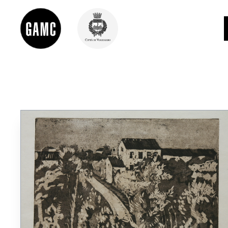
INFO
CONTATTI
DIDATTICA
SHOP
LE COLLEZIONI
GLI AUTORI
LORENZO VIANI
MOSTRE
EVENTI
PALAZZO DELLE MUSE