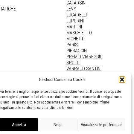
CATARSINI
GRAFICHE
LEVY
LUCARELLI
LUPORINI
MARTINI
MASCHIETTO
MICHETTI
PARISI
PIERACCINI
PREMIO VIAREGGIO
SPOLTI
VARRAUD SANTINI
PROVENIENZE VARIE
Gestisci Consenso Cookie
Per fornire le migliori esperienze utilizziamo cookies tecnici. Il consenso a queste
tecnologie ci permetterà di elaborare dati come il comportamento di navigazione o
ID unici su questo sito. Non acconsentire o ritirare il consenso può influire
negativamente su alcune caratteristiche e funzioni.
Accetta
Nega
Visualizza le preferenze