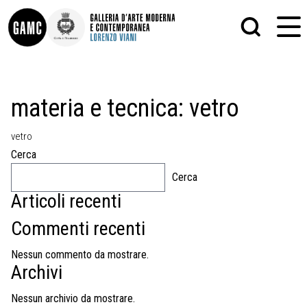
INFO
GRAFICA
materia e tecnica:
vetro
CONTATTI
PITTURA
DIDATTICA
SCULTURA
vetro
SHOP
STAMPA
ALTRO
Cerca
LE COLLEZIONI
MATRICI XILOGRAFICHE
Cerca
GLI AUTORI
FOTOGRAFIA
LORENZO VIANI
Articoli recenti
MOSTRE
Commenti recenti
EVENTI
Nessun commento da mostrare.
Archivi
PALAZZO DELLE MUSE
Nessun archivio da mostrare.