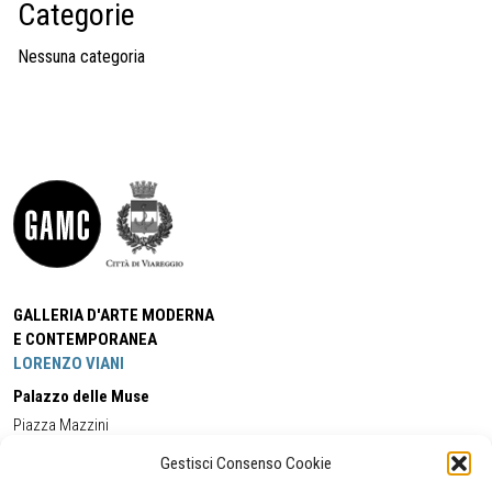
Categorie
Nessuna categoria
GALLERIA D'ARTE MODERNA
E CONTEMPORANEA
LORENZO VIANI
Palazzo delle Muse
Piazza Mazzini
55049 - Viareggio
Gestisci Consenso Cookie
Tel:
+39 0584 581118
Cell:
+39 338 5714978
(orario apertura Galleria)