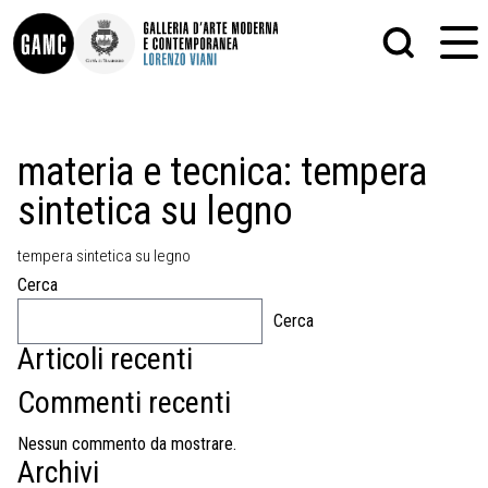
INFO
GRAFICA
materia e tecnica:
tempera
CONTATTI
PITTURA
sintetica su legno
DIDATTICA
SCULTURA
SHOP
STAMPA
ALTRO
tempera sintetica su legno
LE COLLEZIONI
MATRICI XILOGRAFICHE
Cerca
GLI AUTORI
FOTOGRAFIA
LORENZO VIANI
Cerca
Articoli recenti
MOSTRE
EVENTI
Commenti recenti
PALAZZO DELLE MUSE
Nessun commento da mostrare.
Archivi