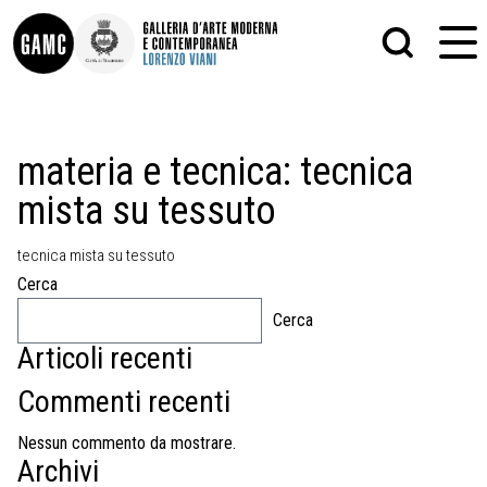
INFO
GRAFICA
materia e tecnica:
tecnica
CONTATTI
PITTURA
mista su tessuto
DIDATTICA
SCULTURA
SHOP
STAMPA
ALTRO
tecnica mista su tessuto
LE COLLEZIONI
MATRICI XILOGRAFICHE
Cerca
GLI AUTORI
FOTOGRAFIA
LORENZO VIANI
Cerca
Articoli recenti
MOSTRE
EVENTI
Commenti recenti
PALAZZO DELLE MUSE
Nessun commento da mostrare.
Archivi