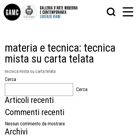
INFO
GRAFICA
materia e tecnica:
tecnica
CONTATTI
PITTURA
mista su carta telata
DIDATTICA
SCULTURA
SHOP
STAMPA
ALTRO
tecnica mista su carta telata
LE COLLEZIONI
MATRICI XILOGRAFICHE
Cerca
GLI AUTORI
FOTOGRAFIA
LORENZO VIANI
Cerca
Articoli recenti
MOSTRE
EVENTI
Commenti recenti
PALAZZO DELLE MUSE
Nessun commento da mostrare.
Archivi