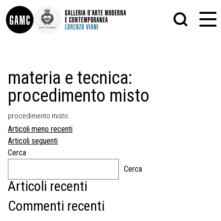
INFO
GRAFICA
materia e tecnica:
CONTATTI
PITTURA
procedimento misto
DIDATTICA
SCULTURA
SHOP
STAMPA
ALTRO
procedimento misto
LE COLLEZIONI
MATRICI XILOGRAFICHE
Navigazione
Articoli meno recenti
GLI AUTORI
FOTOGRAFIA
articoli
LORENZO VIANI
Articoli seguenti
Cerca
MOSTRE
Cerca
EVENTI
Articoli recenti
PALAZZO DELLE MUSE
Commenti recenti