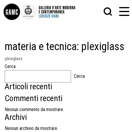
INFO
GRAFICA
materia e tecnica:
plexiglass
CONTATTI
PITTURA
DIDATTICA
SCULTURA
plexiglass
SHOP
STAMPA
ALTRO
Cerca
LE COLLEZIONI
MATRICI XILOGRAFICHE
Cerca
GLI AUTORI
FOTOGRAFIA
LORENZO VIANI
Articoli recenti
MOSTRE
Commenti recenti
EVENTI
Nessun commento da mostrare.
Archivi
PALAZZO DELLE MUSE
Nessun archivio da mostrare.