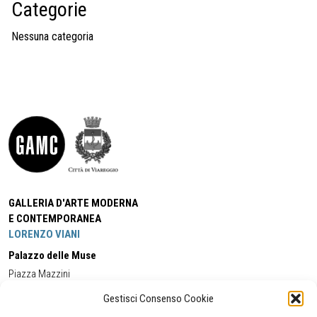
Categorie
Nessuna categoria
GALLERIA D'ARTE MODERNA
E CONTEMPORANEA
LORENZO VIANI
Palazzo delle Muse
Piazza Mazzini
55049 - Viareggio
Gestisci Consenso Cookie
Tel:
+39 0584 581118
Cell:
+39 338 5714978
(orario apertura Galleria)