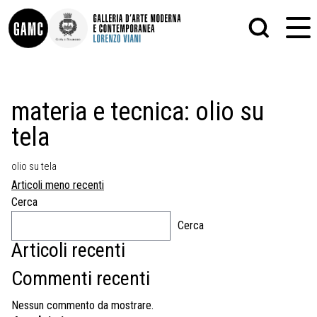
INFO
GRAFICA
materia e tecnica:
olio su
CONTATTI
PITTURA
tela
DIDATTICA
SCULTURA
SHOP
STAMPA
ALTRO
olio su tela
LE COLLEZIONI
MATRICI XILOGRAFICHE
Navigazione
Articoli meno recenti
GLI AUTORI
FOTOGRAFIA
articoli
LORENZO VIANI
Cerca
Cerca
MOSTRE
EVENTI
Articoli recenti
Commenti recenti
PALAZZO DELLE MUSE
Nessun commento da mostrare.