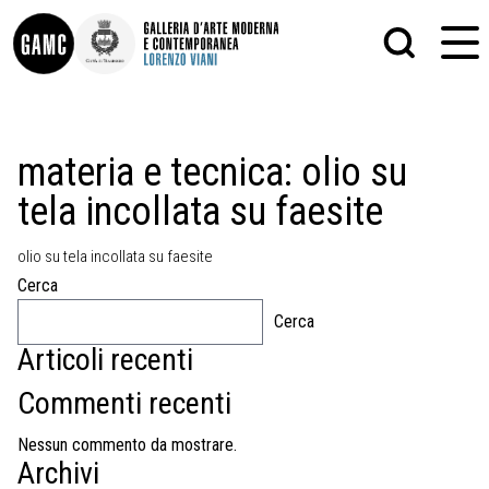
INFO
GRAFICA
materia e tecnica:
olio su
CONTATTI
PITTURA
tela incollata su faesite
DIDATTICA
SCULTURA
SHOP
STAMPA
ALTRO
olio su tela incollata su faesite
LE COLLEZIONI
MATRICI XILOGRAFICHE
Cerca
GLI AUTORI
FOTOGRAFIA
LORENZO VIANI
Cerca
Articoli recenti
MOSTRE
EVENTI
Commenti recenti
PALAZZO DELLE MUSE
Nessun commento da mostrare.
Archivi