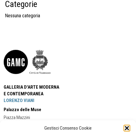
Categorie
Nessuna categoria
GALLERIA D'ARTE MODERNA
E CONTEMPORANEA
LORENZO VIANI
Palazzo delle Muse
Piazza Mazzini
55049 - Viareggio
Gestisci Consenso Cookie
Tel:
+39 0584 581118
Cell:
+39 338 5714978
(orario apertura Galleria)