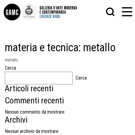
INFO
GRAFICA
materia e tecnica:
metallo
CONTATTI
PITTURA
DIDATTICA
SCULTURA
metallo
SHOP
STAMPA
ALTRO
Cerca
LE COLLEZIONI
MATRICI XILOGRAFICHE
Cerca
GLI AUTORI
FOTOGRAFIA
LORENZO VIANI
Articoli recenti
MOSTRE
Commenti recenti
EVENTI
Nessun commento da mostrare.
Archivi
PALAZZO DELLE MUSE
Nessun archivio da mostrare.