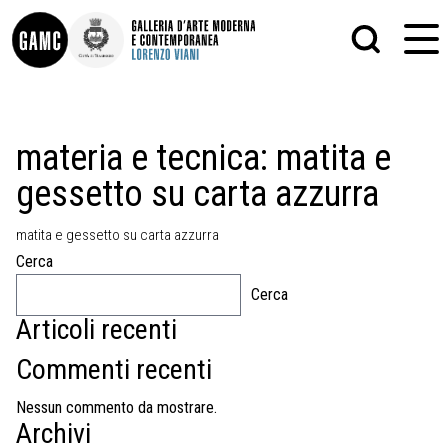
INFO
GRAFICA
materia e tecnica:
matita e
CONTATTI
PITTURA
gessetto su carta azzurra
DIDATTICA
SCULTURA
SHOP
STAMPA
ALTRO
matita e gessetto su carta azzurra
LE COLLEZIONI
MATRICI XILOGRAFICHE
Cerca
GLI AUTORI
FOTOGRAFIA
LORENZO VIANI
Cerca
Articoli recenti
MOSTRE
EVENTI
Commenti recenti
PALAZZO DELLE MUSE
Nessun commento da mostrare.
Archivi