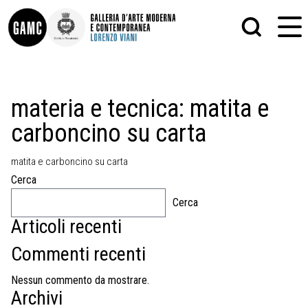
INFO
GRAFICA
materia e tecnica:
matita e
CONTATTI
PITTURA
carboncino su carta
DIDATTICA
SCULTURA
SHOP
STAMPA
ALTRO
matita e carboncino su carta
LE COLLEZIONI
MATRICI XILOGRAFICHE
Cerca
GLI AUTORI
FOTOGRAFIA
LORENZO VIANI
Cerca
Articoli recenti
MOSTRE
EVENTI
Commenti recenti
PALAZZO DELLE MUSE
Nessun commento da mostrare.
Archivi