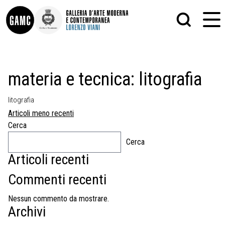
INFO
GRAFICA
materia e tecnica:
litografia
CONTATTI
PITTURA
DIDATTICA
SCULTURA
litografia
SHOP
STAMPA
Navigazione
ALTRO
Articoli meno recenti
LE COLLEZIONI
MATRICI XILOGRAFICHE
articoli
Cerca
GLI AUTORI
FOTOGRAFIA
Cerca
LORENZO VIANI
Articoli recenti
MOSTRE
EVENTI
Commenti recenti
Nessun commento da mostrare.
PALAZZO DELLE MUSE
Archivi