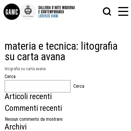
INFO
GRAFICA
materia e tecnica:
litografia
CONTATTI
PITTURA
su carta avana
DIDATTICA
SCULTURA
SHOP
STAMPA
ALTRO
litografia su carta avana
LE COLLEZIONI
MATRICI XILOGRAFICHE
Cerca
GLI AUTORI
FOTOGRAFIA
LORENZO VIANI
Cerca
Articoli recenti
MOSTRE
EVENTI
Commenti recenti
PALAZZO DELLE MUSE
Nessun commento da mostrare.
Archivi