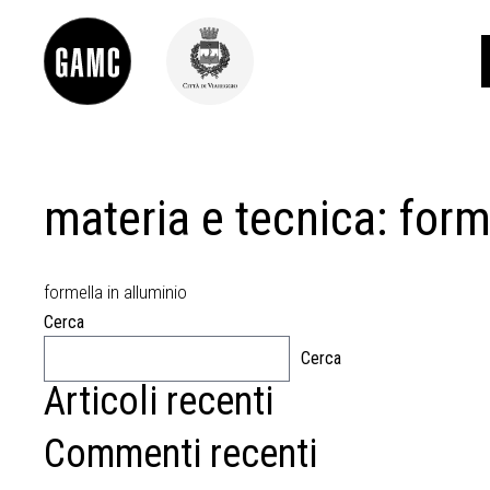
materia e tecnica:
form
INFO
CONTATTI
DIDATTICA
SHOP
formella in alluminio
LE COLLEZIONI
Cerca
GLI AUTORI
Cerca
LORENZO VIANI
Articoli recenti
MOSTRE
EVENTI
Commenti recenti
PALAZZO DELLE MUSE