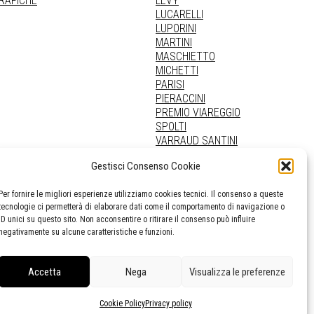
GRAFICHE
LEVY
LUCARELLI
LUPORINI
MARTINI
MASCHIETTO
MICHETTI
PARISI
PIERACCINI
PREMIO VIAREGGIO
SPOLTI
VARRAUD SANTINI
PROVENIENZE VARIE
Gestisci Consenso Cookie
Per fornire le migliori esperienze utilizziamo cookies tecnici. Il consenso a queste
tecnologie ci permetterà di elaborare dati come il comportamento di navigazione o
ID unici su questo sito. Non acconsentire o ritirare il consenso può influire
negativamente su alcune caratteristiche e funzioni.
Accetta
Nega
Visualizza le preferenze
Cookie Policy
Privacy policy