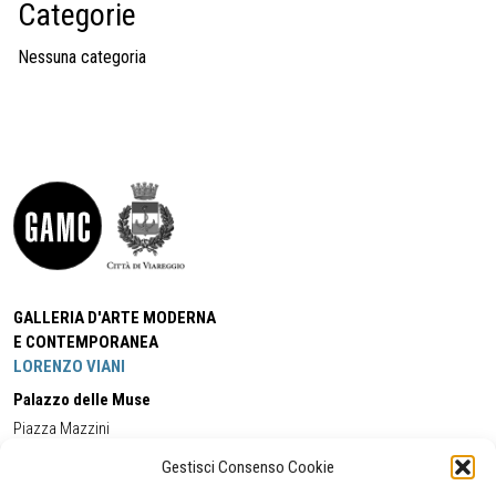
Categorie
Nessuna categoria
GALLERIA D'ARTE MODERNA
E CONTEMPORANEA
LORENZO VIANI
Palazzo delle Muse
Piazza Mazzini
55049 - Viareggio
Gestisci Consenso Cookie
Tel:
+39 0584 581118
Cell:
+39 338 5714978
(orario apertura Galleria)