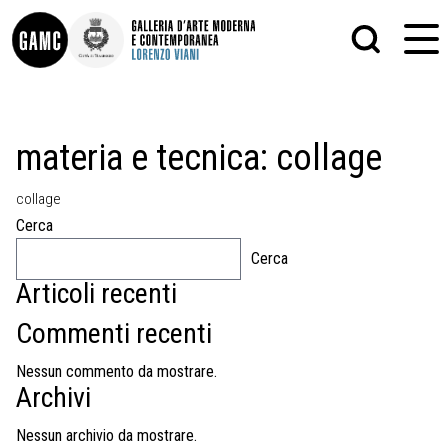
INFO
GRAFICA
materia e tecnica:
collage
CONTATTI
PITTURA
DIDATTICA
SCULTURA
collage
SHOP
STAMPA
ALTRO
Cerca
LE COLLEZIONI
MATRICI XILOGRAFICHE
Cerca
GLI AUTORI
FOTOGRAFIA
LORENZO VIANI
Articoli recenti
MOSTRE
Commenti recenti
EVENTI
Nessun commento da mostrare.
Archivi
PALAZZO DELLE MUSE
Nessun archivio da mostrare.