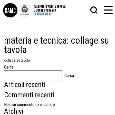
INFO
GRAFICA
materia e tecnica:
collage su
CONTATTI
PITTURA
tavola
DIDATTICA
SCULTURA
SHOP
STAMPA
ALTRO
collage su tavola
LE COLLEZIONI
MATRICI XILOGRAFICHE
Cerca
GLI AUTORI
FOTOGRAFIA
LORENZO VIANI
Cerca
Articoli recenti
MOSTRE
EVENTI
Commenti recenti
PALAZZO DELLE MUSE
Nessun commento da mostrare.
Archivi