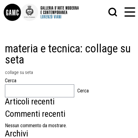
INFO
GRAFICA
materia e tecnica:
collage su
CONTATTI
PITTURA
seta
DIDATTICA
SCULTURA
SHOP
STAMPA
ALTRO
collage su seta
LE COLLEZIONI
MATRICI XILOGRAFICHE
Cerca
GLI AUTORI
FOTOGRAFIA
LORENZO VIANI
Cerca
Articoli recenti
MOSTRE
EVENTI
Commenti recenti
PALAZZO DELLE MUSE
Nessun commento da mostrare.
Archivi