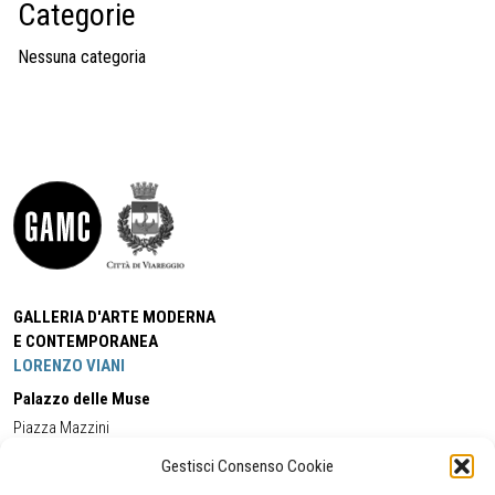
Categorie
Nessuna categoria
GALLERIA D'ARTE MODERNA
E CONTEMPORANEA
LORENZO VIANI
Palazzo delle Muse
Piazza Mazzini
55049 - Viareggio
Gestisci Consenso Cookie
Tel:
+39 0584 581118
Cell:
+39 338 5714978
(orario apertura Galleria)