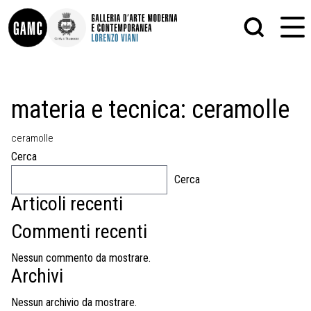
INFO
GRAFICA
materia e tecnica:
ceramolle
CONTATTI
PITTURA
DIDATTICA
SCULTURA
ceramolle
SHOP
STAMPA
ALTRO
Cerca
LE COLLEZIONI
MATRICI XILOGRAFICHE
Cerca
GLI AUTORI
FOTOGRAFIA
LORENZO VIANI
Articoli recenti
MOSTRE
Commenti recenti
EVENTI
Nessun commento da mostrare.
Archivi
PALAZZO DELLE MUSE
Nessun archivio da mostrare.