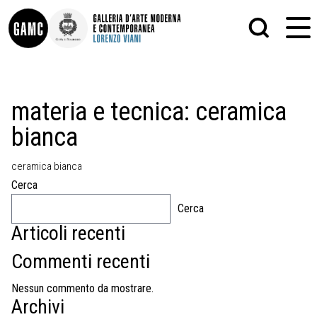
INFO
GRAFICA
materia e tecnica:
ceramica
CONTATTI
PITTURA
bianca
DIDATTICA
SCULTURA
SHOP
STAMPA
ALTRO
ceramica bianca
LE COLLEZIONI
MATRICI XILOGRAFICHE
Cerca
GLI AUTORI
FOTOGRAFIA
LORENZO VIANI
Cerca
Articoli recenti
MOSTRE
EVENTI
Commenti recenti
PALAZZO DELLE MUSE
Nessun commento da mostrare.
Archivi