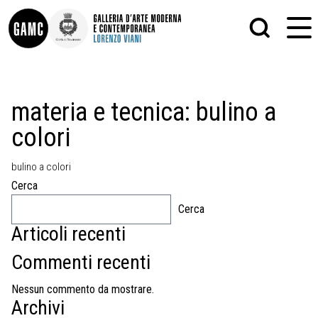
INFO
GRAFICA
materia e tecnica:
bulino a
CONTATTI
PITTURA
colori
DIDATTICA
SCULTURA
SHOP
STAMPA
ALTRO
bulino a colori
LE COLLEZIONI
MATRICI XILOGRAFICHE
Cerca
GLI AUTORI
FOTOGRAFIA
LORENZO VIANI
Cerca
Articoli recenti
MOSTRE
EVENTI
Commenti recenti
PALAZZO DELLE MUSE
Nessun commento da mostrare.
Archivi