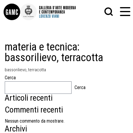
INFO
GRAFICA
materia e tecnica:
CONTATTI
PITTURA
bassorilievo, terracotta
DIDATTICA
SCULTURA
SHOP
STAMPA
ALTRO
bassorilievo, terracotta
LE COLLEZIONI
MATRICI XILOGRAFICHE
Cerca
GLI AUTORI
FOTOGRAFIA
LORENZO VIANI
Cerca
Articoli recenti
MOSTRE
EVENTI
Commenti recenti
PALAZZO DELLE MUSE
Nessun commento da mostrare.
Archivi