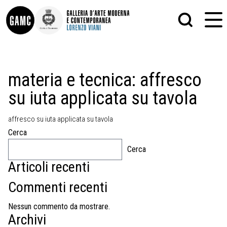
INFO
GRAFICA
materia e tecnica:
affresco
CONTATTI
PITTURA
su iuta applicata su tavola
DIDATTICA
SCULTURA
SHOP
STAMPA
ALTRO
affresco su iuta applicata su tavola
LE COLLEZIONI
MATRICI XILOGRAFICHE
Cerca
GLI AUTORI
FOTOGRAFIA
LORENZO VIANI
Cerca
Articoli recenti
MOSTRE
EVENTI
Commenti recenti
PALAZZO DELLE MUSE
Nessun commento da mostrare.
Archivi