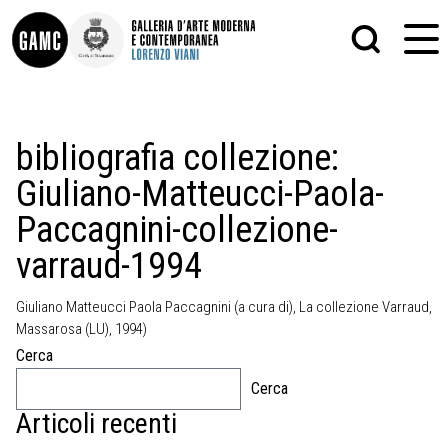
INFO
GRAFICA
bibliografia collezione:
CONTATTI
PITTURA
Giuliano-Matteucci-Paola-
DIDATTICA
SCULTURA
SHOP
STAMPA
Paccagnini-collezione-
ALTRO
LE COLLEZIONI
MATRICI XILOGRAFICHE
varraud-1994
GLI AUTORI
FOTOGRAFIA
LORENZO VIANI
Giuliano Matteucci Paola Paccagnini (a cura di), La collezione Varraud,
MOSTRE
Massarosa (LU), 1994)
EVENTI
Cerca
Cerca
PALAZZO DELLE MUSE
Articoli recenti