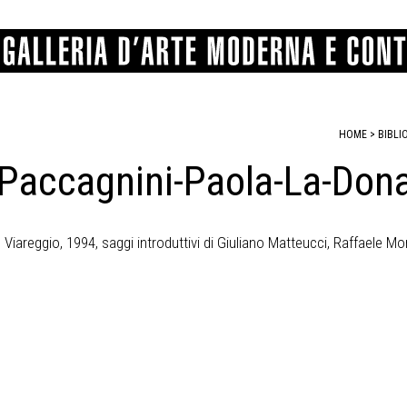
HOME
> BIBLI
Paccagnini-Paola-La-Dona
GRAFICA
COMUNALE
ANGELONI
PITTURA
BERTI
BONETTI
SCULTURA
CATARSINI
LEVY
STAMPA
LUCARELLI
LUPORINI
, Viareggio, 1994, saggi introduttivi di Giuliano Matteucci, Raffaele Mo
ALTRO
MARTINI
MASCHIE
MATRICI XILOGRAFICHE
MICHETTI
PARISI
FOTOGRAFIA
PIERACCINI
PREMIO V
SPOLTI
VARRAUD 
PROVENIENZE VARIE