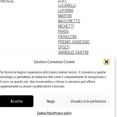
GRAFICHE
LEVY
LUCARELLI
LUPORINI
MARTINI
MASCHIETTO
MICHETTI
PARISI
PIERACCINI
PREMIO VIAREGGIO
SPOLTI
VARRAUD SANTINI
PROVENIENZE VARIE
Gestisci Consenso Cookie
Per fornire le migliori esperienze utilizziamo cookies tecnici. Il consenso a queste
tecnologie ci permetterà di elaborare dati come il comportamento di navigazione o
ID unici su questo sito. Non acconsentire o ritirare il consenso può influire
negativamente su alcune caratteristiche e funzioni.
Accetta
Nega
Visualizza le preferenze
Cookie Policy
Privacy policy