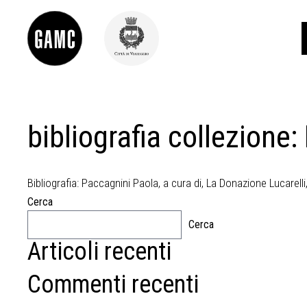
bibliografia collezione:
INFO
CONTATTI
DIDATTICA
SHOP
Bibliografia: Paccagnini Paola, a cura di, La Donazione Lucarelli
LE COLLEZIONI
Cerca
GLI AUTORI
Cerca
LORENZO VIANI
Articoli recenti
MOSTRE
EVENTI
Commenti recenti
PALAZZO DELLE MUSE